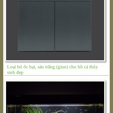
Loại bỏ ốc hại, sán trắng (giun) cho hồ cá thủy
sinh đẹp