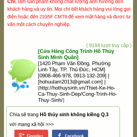
Chi
, làm sản phẩm không chất lượng ảnh hưởng đến
khách hàng và uy tín. Mọi chi tiết khách hàng vui lòng gọi
điện hoặc đến
210/5F CMT8
để xem mặt hàng và được tư
vấn một cách chuyên nghiệp.
( 9184 lượt truy cập )
[Cửa Hàng Công Trình Hồ Thủy
Sinh Minh Quân]
[1420 Phạm Văn Đồng, Phường
Linh Tây, TP. Thủ Đức, HCM]
[0908-466-978, 0913-132-209] |
[
hohuulam2013@gmail.com
] |
http://hothuysinh.vn/Thiet-Ke-Ho-
[
Ca-Thuy-Sinh-Dep/Cong-Trinh-Ho-
Thuy-Sinh/
]
Chia sẽ trang
Hồ thủy sinh không kiềng Q.3
với mạng xã hội >>>