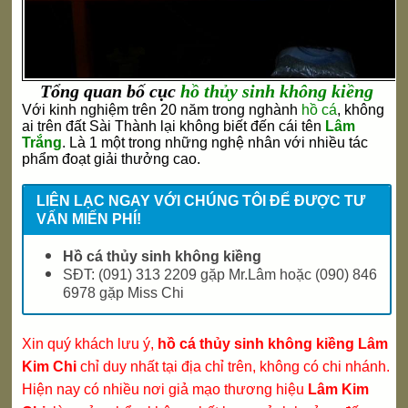
Tổng quan bố cục
hồ thủy sinh không kiềng
Với kinh nghiệm trên 20 năm trong nghành
hồ cá
, không
ai trên đất Sài Thành lại không biết đến cái tên
Lâm
Trắng
. Là 1 một trong những nghệ nhân với nhiều tác
phẩm đoạt giải thưởng cao.
LIÊN LẠC NGAY VỚI CHÚNG TÔI ĐỂ ĐƯỢC TƯ
VẤN MIẾN PHÍ!
Hồ cá thủy sinh không kiềng
SĐT:
(091) 313 2209 gặp Mr.Lâm hoặc (090) 846
6978 gặp Miss Chi
Xin quý khách lưu ý,
hồ cá thủy sinh không kiềng Lâm
Kim Chi
chỉ duy nhất tại địa chỉ trên, không có chi nhánh.
Hiện nay có nhiều nơi giả mạo thương hiệu
Lâm Kim