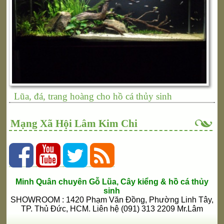
Lũa, đá, trang hoàng cho hồ cá thủy sinh
Mạng Xã Hội Lâm Kim Chi
Minh Quân chuyên Gỗ Lũa, Cây kiểng & hồ cá thủy
sinh
SHOWROOM : 1420 Phạm Văn Đồng, Phường Linh Tây,
TP. Thủ Đức, HCM. Liên hệ (091) 313 2209 Mr.Lâm