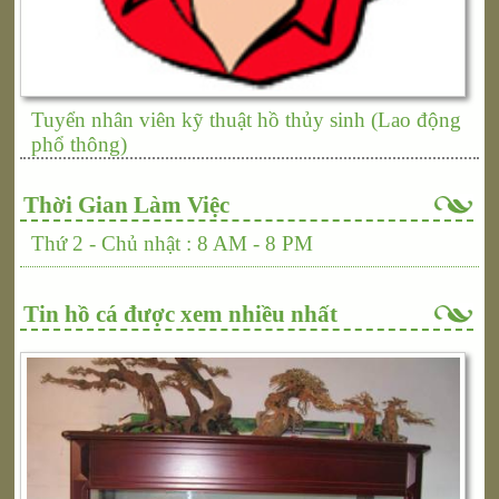
Tuyển nhân viên kỹ thuật hồ thủy sinh (Lao động
phổ thông)
Thời Gian Làm Việc
Thứ 2 - Chủ nhật : 8 AM - 8 PM
Tin hồ cá được xem nhiều nhất