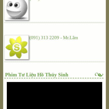
(091) 313 2209 - Mr.Lâm
Phim Tư Liệu Hồ Thủy Sinh