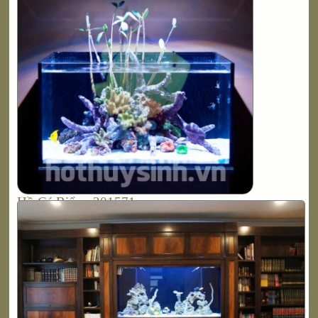
Hồ Cá Biển - 201571