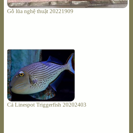
Gỗ lũa nghệ thuật 20221909
Cá Linespot Triggerfish 20202403