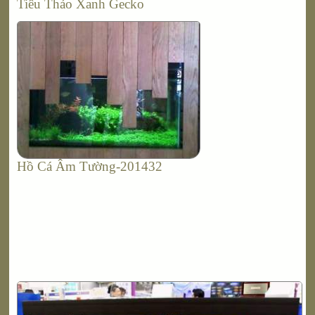
Tiêu Thảo Xanh Gecko
Hồ Cá Âm Tường-201432