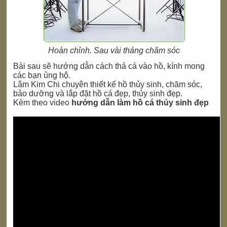
Hoàn chỉnh. Sau vài tháng chăm sóc
Bài sau sẽ hướng dẫn cách thả cá vào hồ, kính mong
các bạn ủng hộ.
Lâm Kim Chi chuyên thiết kế hồ thủy sinh, chăm sóc,
bảo dưỡng và lắp đặt hồ cá đẹp, thủy sinh đẹp.
Kèm theo video
hướng dẫn làm hồ cá thủy sinh đẹp