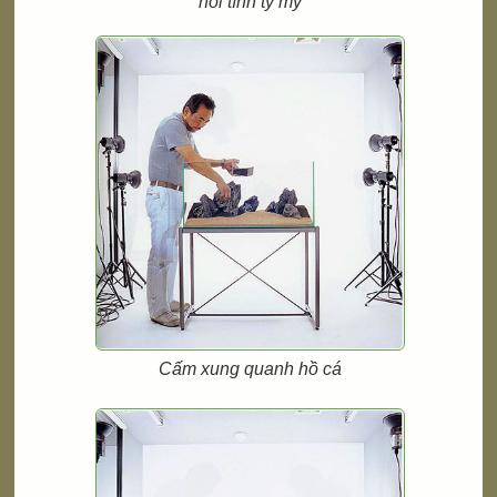
hỏi tính tỷ mỹ
Cấm xung quanh hồ cá