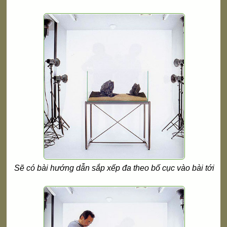
Sẽ có bài hướng dẫn sắp xếp đa theo bố cục vào bài tới