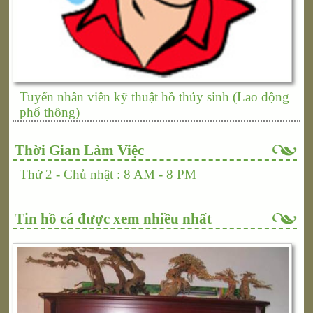
Tuyển nhân viên kỹ thuật hồ thủy sinh (Lao động
phổ thông)
Thời Gian Làm Việc
Thứ 2 - Chủ nhật : 8 AM - 8 PM
Tin hồ cá được xem nhiều nhất