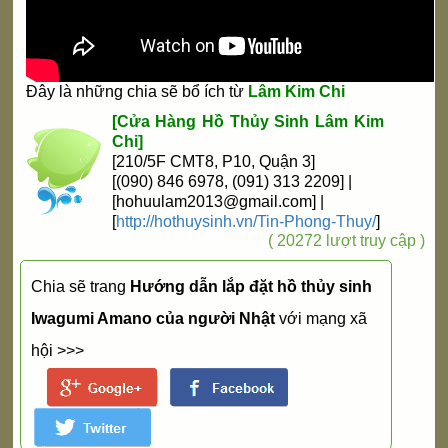
Đây là những chia sẽ bổ ích từ
Lâm Kim Chi
[Cửa Hàng Hồ Thủy Sinh Lâm Kim
Chi]
[210/5F CMT8, P10, Quận 3]
[(090) 8
46 6
978, (091) 313 2
209] |
[
hohuulam2013@gmail.com
] |
[
http://hothuysinh.vn/Tin-Phong-Thuy/
]
( 20272 lượt truy cập )
Chia sẽ trang
Hướng dẫn lắp đặt hồ thủy sinh
Iwagumi Amano của người Nhật
với mạng xã
hội >>>