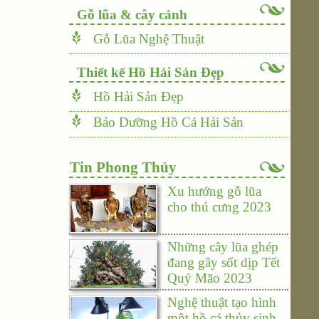
Gỗ lũa & cây cảnh
Gỗ Lũa Nghệ Thuật
Thiết kế Hồ Hải Sản Đẹp
Hồ Hải Sản Đẹp
Bảo Dưỡng Hồ Cá Hải Sản
Tin Phong Thủy
Xu hướng gỗ lũa
cho thú cưng 2023
Những cây lũa ghép
đang gây sốt dịp Tết
Quý Mão 2023
Nghệ thuật tạo hình
một hồ cá thủy sinh