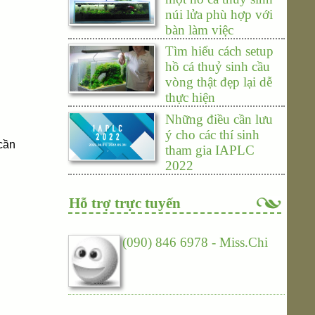
núi lửa phù hợp với
bàn làm việc
Tìm hiểu cách setup
hồ cá thuỷ sinh cầu
vòng thật đẹp lại dễ
thực hiện
Những điều cần lưu
ý cho các thí sinh
cần
tham gia IAPLC
2022
Hỗ trợ trực tuyến
(090) 846 6978 - Miss.Chi