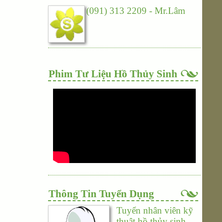
(091) 313 2209 - Mr.Lâm
Phim Tư Liệu Hồ Thủy Sinh
Thông Tin Tuyển Dụng
Tuyển nhân viên kỹ
thuật hồ thủy sinh