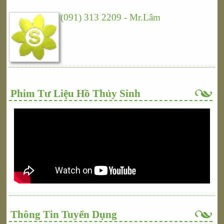
(091) 313 2209 - Mr.Lâm
Phim Tư Liệu Hồ Thủy Sinh
Thông Tin Tuyển Dụng