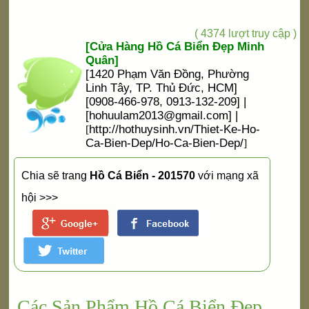
( 4374 lượt truy cập )
[Cửa Hàng Hồ Cá Biển Đẹp Minh
Quân]
[1420 Phạm Văn Đồng, Phường
Linh Tây, TP. Thủ Đức, HCM]
[0908-466-978, 0913-132-209] |
[
hohuulam2013@gmail.com
] |
http://hothuysinh.vn/Thiet-Ke-Ho-
[
Ca-Bien-Dep/Ho-Ca-Bien-Dep/
]
Chia sẽ trang
Hồ Cá Biển - 201570
với mạng xã
hội >>>
Các Sản Phẩm Hồ Cá Biển Đẹp