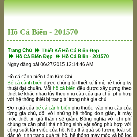
Hồ Cá Biển - 201570
Trang Chủ
Thiết Kế Hồ Cá Biển Đẹp
Hồ Cá Biển Đẹp
Hồ Cá Biển - 201570
Ngày đăng bài 06/27/2015 12:14:46 AM
Hồ cá cảnh biển Lâm Kim Chi
Bể cá cảnh biển
được chúng tôi thiết kế tỉ mỉ, hệ thống kỹ
thuật đạt chuẩn. Mỗi
hồ cá biển
đều được xây dựng theo
thiết kế khác nhau tùy theo nhu cầu của gia chủ, phù hợp
với hệ thống thiết bị trang trí trong nhà gia chủ.
Đơn giá của
bể cá cảnh biển
phụ thuộc vào nhu cầu của
từng gia chủ, đối với những hệ thống đơn giản, ít máy
móc thiết bị, giá thành sẽ giảm. Đồng nghĩa với chi phí
chúng ta cần phải thả những sinh vật sống phù hợp với
công suất làm việc của hồ. Nếu thả quá số lượng loài sẽ
dẫn tới tình trạng quá tải hồ, hệ thống máy móc và bộ lọc