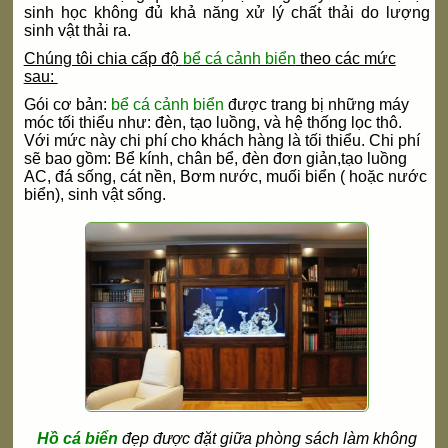
sinh học không đủ khả năng xử lý chất thải do lượng
sinh vật thải ra.
Chúng tôi chia cấp độ
bể cá cảnh biển
theo các mức
sau:
Gói cơ bản:
bể cá cảnh biển
được trang bị những máy
móc tối thiểu như: đèn, tạo luồng, và hệ thống lọc thô.
Với mức này chi phí cho khách hàng là tối thiểu. Chi phí
sẽ bao gồm: Bể kính, chân bể, đèn đơn giản,tạo luồng
AC, đá sống, cát nền, Bơm nước, muối biển ( hoặc nước
biển), sinh vật sống.
Hồ cá biển
đẹp được đặt giữa phòng sách làm không