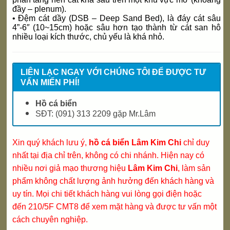
đầy – plenum).
• Đệm cát dầy (DSB – Deep Sand Bed), là đáy cát sâu
4”-6″ (10~15cm) hoặc sâu hơn tạo thành từ cát san hô
nhiều loại kích thước, chủ yếu là khá nhỏ.
LIÊN LẠC NGAY VỚI CHÚNG TÔI ĐỂ ĐƯỢC TƯ
VẤN MIẾN PHÍ!
Hồ cá biển
SĐT:
(091) 313 2209 gặp Mr.Lâm
Xin quý khách lưu ý,
hồ cá biển Lâm Kim Chi
chỉ duy
nhất tại địa chỉ trên, không có chi nhánh. Hiện nay có
nhiều nơi giả mạo thương hiệu
Lâm Kim Chi
, làm sản
phẩm không chất lượng ảnh hưởng đến khách hàng và
uy tín. Mọi chi tiết khách hàng vui lòng gọi điện hoặc
đến
210/5F CMT8
để xem mặt hàng và được tư vấn một
cách chuyên nghiệp.