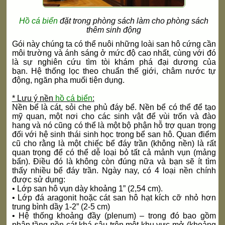
Hồ cá biển
đặt trong phòng sách làm cho phòng sách
thêm sinh động
Gói này chúng ta có thể nuôi những loài san hô cứng cần
môi trường và ánh sáng ở mức độ cao nhất, cùng với đó
là sự nghiên cứu tìm tòi khám phá đại dương của
bạn.
Hệ thống lọc theo chuẩn thế giới, châm nước tự
động, ngăn pha muối tiện dụng.
* Lưu ý nền
hồ cá biển
:
Nền bể là cát, sỏi che phủ đáy bể. Nền bể có thể để tạo
mỹ quan, một nơi cho các sinh vật để vùi trốn và đào
hang và nó cũng có thể là một bộ phận hỗ trợ quan trọng
đối với hệ sinh thái sinh học trong bể san hô. Quan điểm
cũ cho rằng là một chiếc bể đáy trần (không nền) là rất
quan trọng để có thể dễ loại bỏ tất cả mảnh vụn (mảng
bẩn). Điều đó là không còn đúng nữa và bạn sẽ ít tìm
thấy nhiều bể đáy trần. Ngày nay, có 4 loại nền chính
được sử dụng:
• Lớp san hô vụn dày khoảng 1” (2,54 cm).
• Lớp đá aragonit hoặc cát san hô hạt kích cỡ nhỏ hơn
trung bình dầy 1-2” (2-5 cm)
• Hệ thống khoảng đầy (plenum) – trong đó bao gồm
phân tầng nền cát khá sâu trên một khu vực mở (khoảng