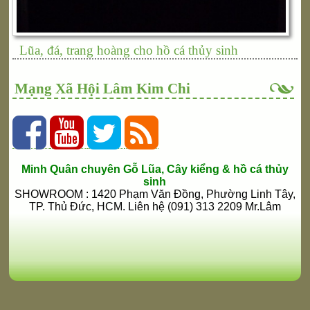
Lũa, đá, trang hoàng cho hồ cá thủy sinh
Mạng Xã Hội Lâm Kim Chi
Minh Quân chuyên Gỗ Lũa, Cây kiểng & hồ cá thủy
sinh
SHOWROOM : 1420 Phạm Văn Đồng, Phường Linh Tây,
TP. Thủ Đức, HCM. Liên hệ (091) 313 2209 Mr.Lâm