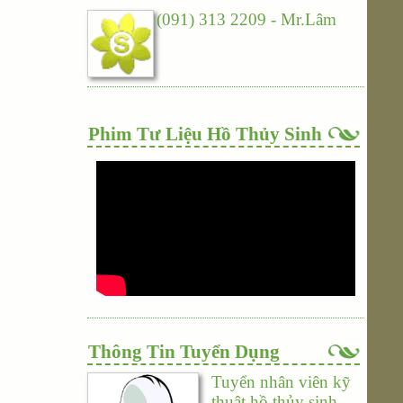
(091) 313 2209 - Mr.Lâm
Phim Tư Liệu Hồ Thủy Sinh
Thông Tin Tuyển Dụng
Tuyển nhân viên kỹ
thuật hồ thủy sinh