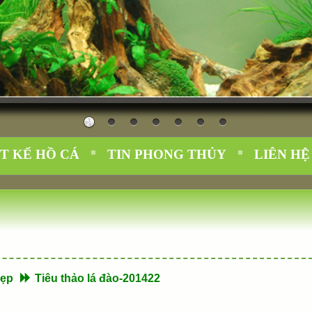
t được ưa chuộng trong trang trí nội thất.
T KẾ HỒ CÁ
TIN PHONG THỦY
LIÊN HỆ
Đẹp
Tiêu thảo lá đào-201422