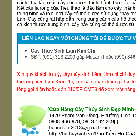
cách chia tách các cây con được hình thành bởi các th
Kết cấu lá rộng của Tiêu thảo lá đào làm cho cây thành
trung bình và lớn, nơi cây có thể được sử dụng thay t
Lan. Cây cũng rất hấp dẫn trong trung cảnh của hồ the
cá kích thước trung bình, cây này cũng có thể được sử
LIÊN LẠC NGAY VỚI CHÚNG TÔI ĐỂ ĐƯỢC TƯ V
Cây Thủy Sinh Lâm Kim Chi
SĐT:
(091) 313 2209 gặp Mr.Lâm hoặc (090) 846
Xin quý khách lưu ý, cây thủy sinh Lâm Kim chi chỉ duy 
thương hiệu Lâm Kim Chi, làm sản phẩm không chất lượ
lòng gọi điện hoặc đến
210/5F CMT8
để xem mặt hàng 
[Cửa Hàng Cây Thủy Sinh Đẹp Minh
[1420 Phạm Văn Đồng, Phường Linh T
[0908-466-978, 0913-132-209] |
[
hohuulam2013@gmail.com
] |
http://hothuysinh.vn/Phu-Kien-Ho-Ca
[