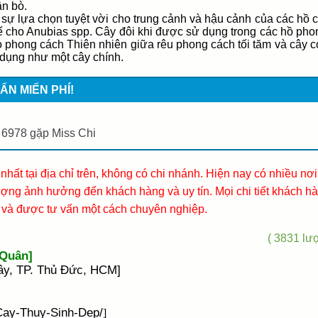
ân bò.
 sự lựa chọn tuyệt vời cho trung cảnh và hậu cảnh của các hồ c
hế cho Anubias spp. Cây đôi khi được sử dụng trong các hồ ph
o phong cách Thiên nhiên giữa rêu phong cách tối tăm và cây c
 dụng như một cây chính.
ẤN MIẾN PHÍ!
 6978 gặp Miss Chi
nhất tại địa chỉ trên, không có chi nhánh. Hiện nay có nhiều nơ
ng ảnh hưởng đến khách hàng và uy tín. Mọi chi tiết khách hà
và được tư vấn một cách chuyên nghiệp.
( 3831 lượ
 Quân]
ây, TP. Thủ Đức, HCM]
/Cay-Thuy-Sinh-Dep/
]