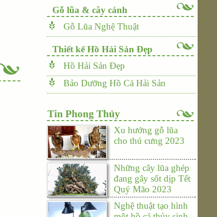
Gỗ lũa & cây cảnh
Gỗ Lũa Nghệ Thuật
Thiết kế Hồ Hải Sản Đẹp
Hồ Hải Sản Đẹp
Bảo Dưỡng Hồ Cá Hải Sản
Tin Phong Thủy
Xu hướng gỗ lũa
cho thú cưng 2023
Những cây lũa ghép
đang gây sốt dịp Tết
Quý Mão 2023
Nghệ thuật tạo hình
một hồ cá thủy sinh