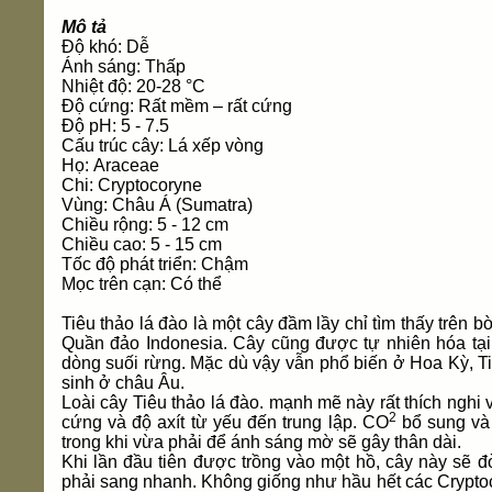
Mô tả
Độ khó: Dễ
Ánh sáng: Thấp
Nhiệt độ: 20-28 °C
Độ cứng: Rất mềm – rất cứng
Độ pH: 5 - 7.5
Cấu trúc cây: Lá xếp vòng
Họ: Araceae
Chi: Cryptocoryne
Vùng: Châu Á (Sumatra)
Chiều rộng: 5 - 12 cm
Chiều cao: 5 - 15 cm
Tốc độ phát triển: Chậm
Mọc trên cạn: Có thể
Tiêu thảo lá đào là một cây đầm lầy chỉ tìm thấy trên
Quần đảo Indonesia. Cây cũng được tự nhiên hóa tại 
dòng suối rừng. Mặc dù vậy vẫn phổ biến ở Hoa Kỳ, Ti
sinh ở châu Âu.
Loài cây Tiêu thảo lá đào. mạnh mẽ này rất thích nghi
2
cứng và độ axít từ yếu đến trung lập. CO
bổ sung và 
trong khi vừa phải để ánh sáng mờ sẽ gây thân dài.
Khi lần đầu tiên được trồng vào một hồ, cây này sẽ đò
phải sang nhanh. Không giống như hầu hết các Cryptoc