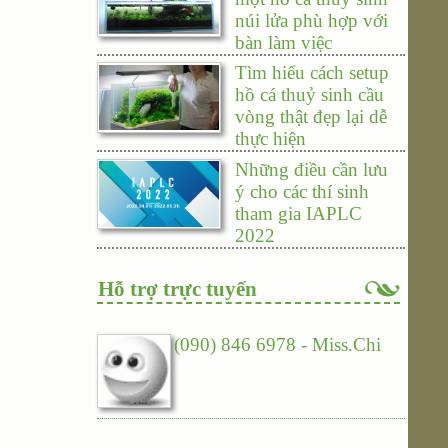
núi lửa phù hợp với
bàn làm việc
Tìm hiểu cách setup
hồ cá thuỷ sinh cầu
vòng thật đẹp lại dễ
thực hiện
Những điều cần lưu
ý cho các thí sinh
tham gia IAPLC
2022
Hỗ trợ trực tuyến
(090) 846 6978 - Miss.Chi