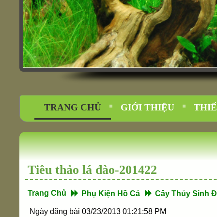
Thác Nước Trên Kính
Ngày nay theo xu hướng thiết kế nội thất hiện đại,thác nước trên kính rấ
TRANG CHỦ
GIỚI THIỆU
THIẾ
Tiêu thảo lá đào-201422
Trang Chủ
Phụ Kiện Hồ Cá
Cây Thủy Sinh 
Ngày đăng bài 03/23/2013 01:21:58 PM