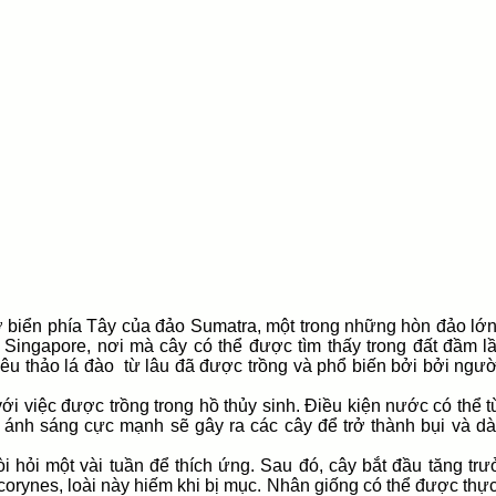
 bờ biển phía Tây của đảo Sumatra, một trong những hòn đảo lớn
Singapore, nơi mà cây có thể được tìm thấy trong đất đầm l
êu thảo lá đào từ lâu đã được trồng và phổ biến bởi bởi ngườ
 với việc được trồng trong hồ thủy sinh. Điều kiện nước có thể
ánh sáng cực mạnh sẽ gây ra các cây để trở thành bụi và dà
i hỏi một vài tuần để thích ứng. Sau đó, cây bắt đầu tăng tr
orynes, loài này hiếm khi bị mục. Nhân giống có thể được thự