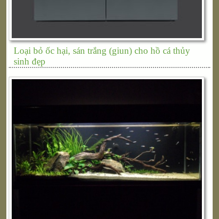
Loại bỏ ốc hại, sán trắng (giun) cho hồ cá thủy
sinh đẹp