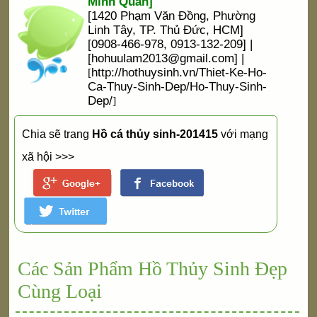
Minh Quân]
[1420 Phạm Văn Đồng, Phường
Linh Tây, TP. Thủ Đức, HCM]
[0908-466-978, 0913-132-209] |
[
hohuulam2013@gmail.com
] |
http://hothuysinh.vn/Thiet-Ke-Ho-
[
Ca-Thuy-Sinh-Dep/Ho-Thuy-Sinh-
Dep/
]
Chia sẽ trang
Hồ cá thủy sinh-201415
với mạng
xã hội >>>
Các Sản Phẩm Hồ Thủy Sinh Đẹp
Cùng Loại