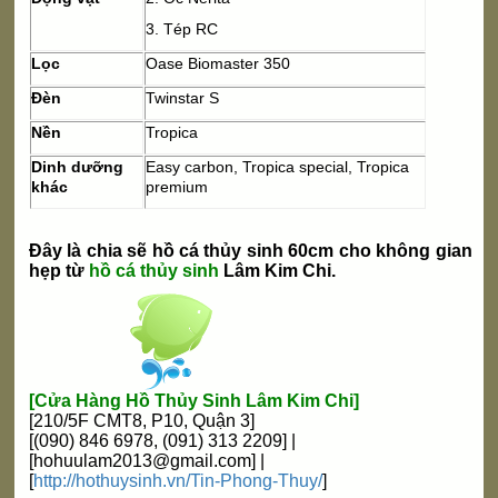
3. Tép RC
Lọc
Oase Biomaster 350
Đèn
Twinstar S
Nền
Tropica
Dinh dưỡng
Easy carbon, Tropica special, Tropica
khác
premium
Đây là chia sẽ
hồ cá thủy sinh 60cm cho không gian
hẹp
từ
hồ cá thủy sinh
Lâm Kim Chi.
[Cửa Hàng Hồ Thủy Sinh Lâm Kim Chi]
[210/5F CMT8, P10, Quận 3]
[(090) 8
46 6
978, (091) 313 2
209] |
[
hohuulam2013@gmail.com
] |
[
http://hothuysinh.vn/Tin-Phong-Thuy/
]