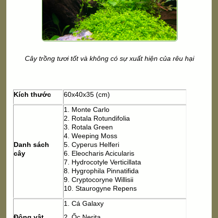
Cây trồng tươi tốt và không có sự xuất hiện của rêu hại
Kích thước
60x40x35 (cm)
1. Monte Carlo
2. Rotala Rotundifolia
3. Rotala Green
4. Weeping Moss
Danh sách
5. Cyperus Helferi
cây
6. Eleocharis Acicularis
7. Hydrocotyle Verticillata
8. Hygrophila Pinnatifida
9. Cryptocoryne Willisii
10. Staurogyne Repens
1. Cá Galaxy
Động vật
2. Ốc Nerita