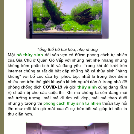
Tổng thể hồ hài hòa, nhẹ nhàng
Một
hồ thủy sinh
dài vỏn vẹn có 60cm phong cách tự nhiên
của Gia Chủ ở Quận Gò Vấp với những nét nhẹ nhàng nhưng
không kém phần tinh tế và đáng yêu. Trong khi đó lướt trên
internet chúng ta rất dễ bắt gặp những hồ cá thủy sinh “hàng
khủng” với bố cục cầu kỳ, phức tạp, nhất là trong thời điểm
nhiều nơi trên thế giới khuyến khích người dân ở trong nhà để
phòng chống dịch
COVID-19
và giới
thủy sinh
cũng đang rầm
rộ chuẩn bị cho các cuộc thi. Khi mà chúng ta còn đang mải
mê tưởng tượng, mải mê đi tìm cái đẹp, mải mê theo đuổi
những ý tưởng thì
phong cách thủy sinh tự nhiên
thuần túy nổi
lên như một làn gió mát xua đi sự bức bối và giúp trí não ta
thư giãn hơn.